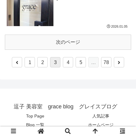
2026.01.05
次のページ
1
2
3
4
5
…
78
逗子 美容室 grace blog グレイスブログ
Top Page
人気記事
Blog 一覧
ホームページ
© 2017 逗子 美容室 grace blog グレイスブログ .