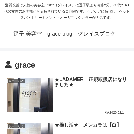
髪質改善で人気の美容室grace（グレイス）は逗子駅より徒歩5分。30代〜40
代の女性のお客様から支持されている美容院です。ヘアケアに特化し、ヘッド
スパ・トリートメント・オーガニックカラーが人気です。
逗子 美容室 grace blog グレイスブログ
grace
★LADAMER 正規取扱店になり
坂田 彩乃
ました★
2026.02.14
★推し活★ メンカラは【白】
坂田 彩乃