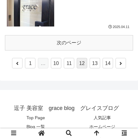
2025.04.11
次のページ
1
…
10
11
12
13
14
逗子 美容室 grace blog グレイスブログ
Top Page
人気記事
Blog 一覧
ホームページ
© 2017 逗子 美容室 grace blog グレイスブログ .