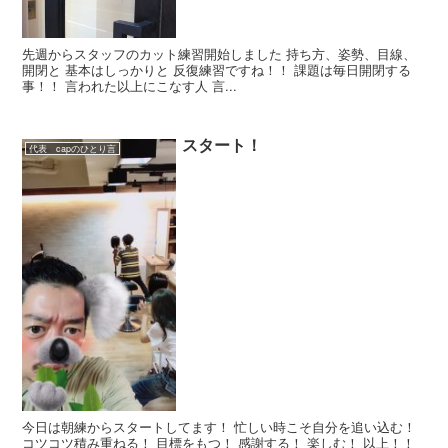
先週からスタッフのカット練習開始しました 持ち方、姿勢、目線、
開閉と 基本はしっかりと 反復練習ですね！！ 課題は毎日開閉する
事！！ 言われた以上にこなす人 言...
スタート！
代表 capのひとり言
今日は朝練からスタートしてます！ 忙しい時こそ自分を追い込む！
コツコツ積み重ねる！ 目標をもつ！ 感謝する！ 楽しむ！ 以上！！