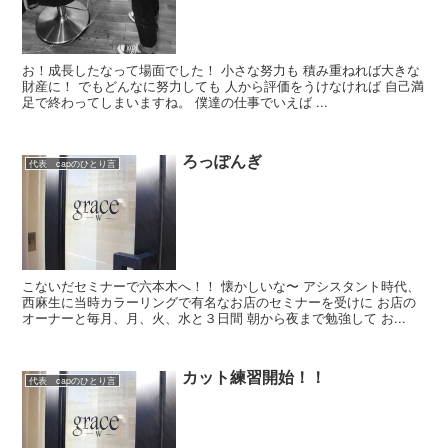
お！成長したなって場面でした！ 小さな努力も 積み重ねれば大きな
財産に！ でもどんなに努力しても 人から評価をうけなければ 自己満
足で終わってしまいますね。 僕達の仕事でいえば ...
ろっぽんぎ
代表 capのひとり言
こないだセミナーで六本木へ！！ 懐かしいな〜 アシスタント時代、
西麻生に当時カラーリングで有名なお店のセミナーを受けに お店の
オーナーと毎月、月、火、水と３日間 朝から夜まで勉強して お...
カット練習開始！！
代表 capのひとり言