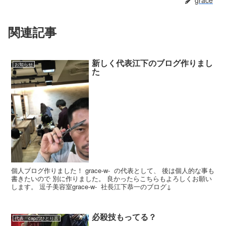
grace
関連記事
新しく代表江下のブログ作りまし
お知らせ
た
個人ブログ作りました！ grace-w- の代表として、 後は個人的な事も
書きたいので 別に作りました。 良かったらこちらもよろしくお願い
します。 逗子美容室grace-w- 社長江下恭一のブログ↓
必殺技もってる？
代表 capのひとり言