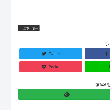
江下 恭一
シ
Twitter
Pocket
grac