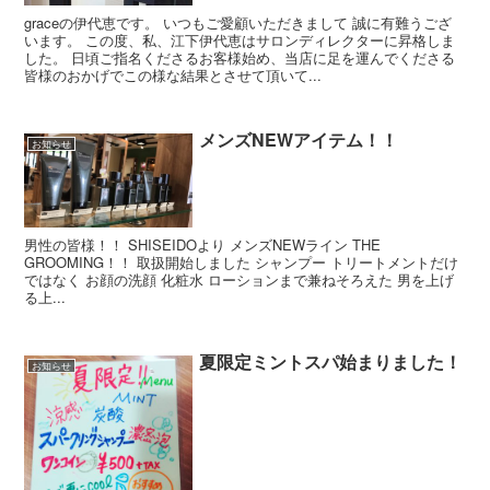
graceの伊代恵です。 いつもご愛顧いただきまして 誠に有難うござ
います。 この度、私、江下伊代恵はサロンディレクターに昇格しま
した。 日頃ご指名くださるお客様始め、当店に足を運んでくださる
皆様のおかげでこの様な結果とさせて頂いて...
メンズNEWアイテム！！
お知らせ
男性の皆様！！ SHISEIDOより メンズNEWライン THE
GROOMING！！ 取扱開始しました シャンプー トリートメントだけ
ではなく お顔の洗顔 化粧水 ローションまで兼ねそろえた 男を上げ
る上...
夏限定ミントスパ始まりました！
お知らせ