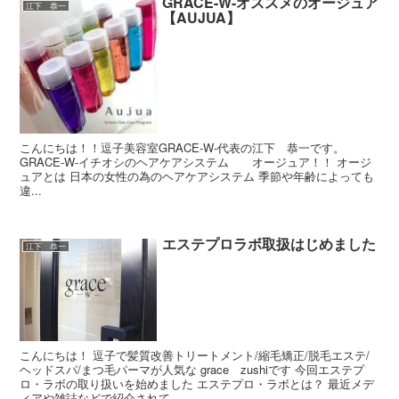
GRACE-W-オススメのオージュア
江下 恭一
【AUJUA】
こんにちは！！逗子美容室GRACE-W-代表の江下 恭一です。
GRACE-W-イチオシのヘアケアシステム オージュア！！ オージ
ュアとは 日本の女性の為のヘアケアシステム 季節や年齢によっても
違...
エステプロラボ取扱はじめました
江下 恭一
こんにちは！ 逗子で髪質改善トリートメント/縮毛矯正/脱毛エステ/
ヘッドスパ/まつ毛パーマが人気な grace zushiです 今回エステプ
ロ・ラボの取り扱いを始めました エステプロ・ラボとは？ 最近メデ
ィアや雑誌などで紹介されて...