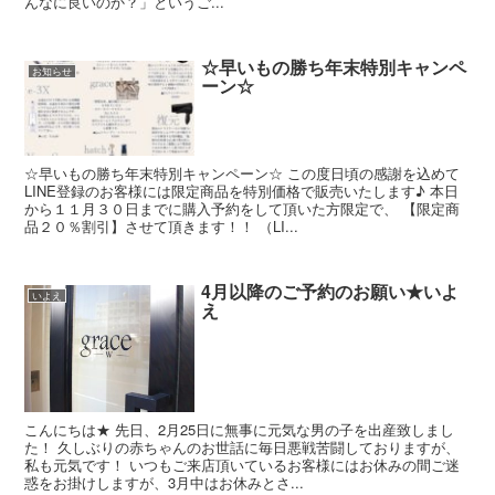
んなに良いのか？」というご...
☆早いもの勝ち年末特別キャンペ
お知らせ
ーン☆
☆早いもの勝ち年末特別キャンペーン☆ この度日頃の感謝を込めて
LINE登録のお客様には限定商品を特別価格で販売いたします♪ 本日
から１１月３０日までに購入予約をして頂いた方限定で、 【限定商
品２０％割引】させて頂きます！！ （LI...
4月以降のご予約のお願い★いよ
いよえ
え
こんにちは★ 先日、2月25日に無事に元気な男の子を出産致しまし
た！ 久しぶりの赤ちゃんのお世話に毎日悪戦苦闘しておりますが、
私も元気です！ いつもご来店頂いているお客様にはお休みの間ご迷
惑をお掛けしますが、3月中はお休みとさ...