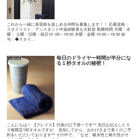
これから一緒に美容師を楽しめる仲間を募集します！！ 応募資格：
スタイリスト、アシスタント中途経験者も大歓迎 勤務時間 月曜・水
曜・ 土曜・日曜・祝日10 :00～19:00 木曜・金曜 10:00～19:30 給
与：◆スタイ...
毎日のドライヤー時間が半分にな
お知らせ
る１秒タオルの秘密！
こんにちは！ 【グレイス】代表の江下恭一です^^ 先日お伝えした５
０枚限定1秒タオルですが、 告知してから、おかげさまで多くのご予
約をいただいております^^ その中で、「なぜ、吸水性と耐久性がそ