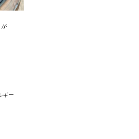
】
が
レルギー