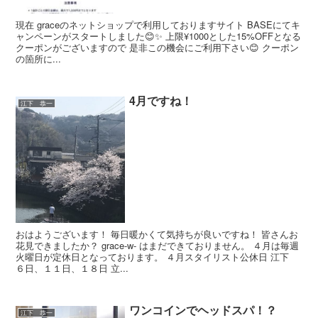
現在 graceのネットショップで利用しておりますサイト BASEにてキ
ャンペーンがスタートしました😊✨ 上限¥1000とした15%OFFとなる
クーポンがございますので 是非この機会にご利用下さい😊 クーポン
の箇所に...
4月ですね！
江下 恭一
おはようございます！ 毎日暖かくて気持ちが良いですね！ 皆さんお
花見できましたか？ grace-w- はまだできておりません。 ４月は毎週
火曜日が定休日となっております。 ４月スタイリスト公休日 江下
６日、１１日、１８日 立...
ワンコインでヘッドスパ！？
江下 恭一