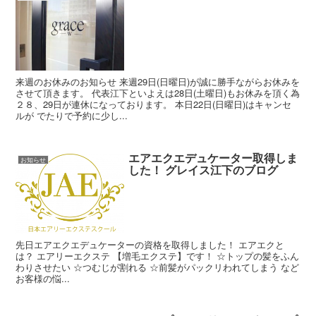
来週のお休みのお知らせ 来週29日(日曜日)が誠に勝手ながらお休みを
させて頂きます。 代表江下といよえは28日(土曜日)もお休みを頂く為
２８、29日が連休になっております。 本日22日(日曜日)はキャンセ
ルが でたりで予約に少し...
エアエクエデュケーター取得しま
お知らせ
した！ グレイス江下のブログ
­先日エアエクエデュケーターの資格を取得しました！ エアエクと
は？ エアリーエクステ 【増毛エクステ】です！ ☆トップの髪をふん
わりさせたい ☆つむじが割れる ☆前髪がパックリわれてしまう など
お客様の悩...