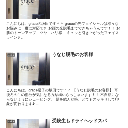
こんにちは、graceの坂田です＾＾ graceの光フェイシャルは様々な
お悩みに一度に対応でき お顔の光脱毛までできちゃうんです！！ お
肌のトーンアップ、ツヤ、ハリ感、 キュッと引き上がったフェイス
ライン♪ ...
うなじ脱毛のお客様
saka
こんにちは、grace逗子の坂田です＾＾ 【うなじ脱毛のお客様】 耳
後ろのこの部分が気になる方結構いらっしゃいます！！ 不自然にな
らないようにシェービング。 髪を結んだ時、とてもスッキリして印
象が変わります♪ ...
受験生もドライヘッドスパ
saka