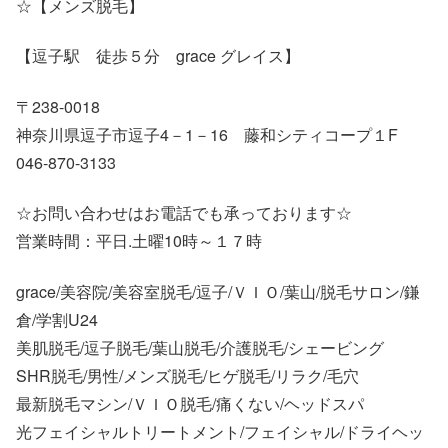
☆【メンズ脱毛】
【逗子駅 徒歩５分 grace グレイス】
〒238-0018
神奈川県逗子市逗子4－1－16 藤和シティコープ１F
046-870-3133
☆お問い合わせはお電話でも承っております☆
営業時間：平日.土曜10時～１７時
grace/美容院/美容室脱毛/逗子/ＶＩＯ/葉山/脱毛サロン/鎌
倉/学割U24
美肌脱毛/逗子脱毛/葉山脱毛/介護脱毛/シェービング
SHR脱毛/男性/メンズ脱毛/ヒゲ脱毛/リラク/毛穴
最新脱毛マシン/ＶＩＯ脱毛/痛くない/ヘッドスパ
光フェイシャルトリートメント/フェイシャル/ドライヘッ