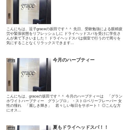
こんにちは、逗子graceの坂田です＾＾ 先日、受験勉強による眼精疲
労や緊張状態をリフレッシュしに ドライヘッドスパを受けに学生さ
んが来て下さいました！ ドライヘッドスパは個室で行うので周りを
気にすることなくリラックスできます...
今月のハーブティー
saka
こんにちは、graceの坂田です＾＾ 今月のハーブティーは 「グラン
ホワイトハーブティー グランプロ」 ・ストロベリーフレーバー 女
性の憧れ 「麗しき輝き」 若々しい毎日をサポート！ ◎こんな方
にオス...
夏もドライヘッドスパ！！
saka