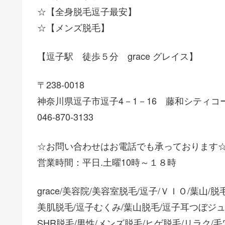
☆【全身脱毛逗子最安】
☆【メンズ脱毛】
【逗子駅 徒歩５分 grace グレイス】
〒238-0018
神奈川県逗子市逗子4－1－16 藤和シティコ
046-870-3133
☆お問い合わせはお電話でも承っております
営業時間：平日.土曜10時～１８時
grace/美容院/美容室脱毛/逗子/ＶＩＯ/葉山/脱
美肌脱毛/逗子むくみ/葉山脱毛/逗子耳つぼジ
SHR脱毛/男性/メンズ脱毛/ヒゲ脱毛/リラク/毛