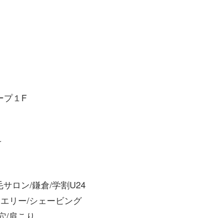
ープ１F
☆
毛サロン/鎌倉/学割U24
ュエリー/シェービング
穴/肩こり