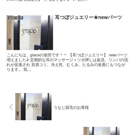
耳つぼジュエリー★newパーツ
坂田 彩乃
こんにちは、graceの坂田です＾＾ 【耳つぼジュエリー】 newパーツ
増えました♪ 定期的な耳のマッサージ＋ツボ押しは血流、リンパの流
れが促進され 首肩コリ、冷え性、むくみ、たるみの改善にもつなが
ります。 気...
うなじ脱毛のお客様