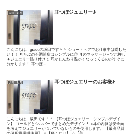
耳つぼジュエリー♪
坂田 彩乃
こんにちは、graceの坂田です＾＾ ショートヘアでお仕事中は隠した
い！！ 耳たぶの不調箇所はシンプルに◎ 耳のマッサージ＋ツボ押し
＋ジュエリー貼り付けで 耳がじんわり温かくなってくるのがすぐに
分かります！ 耳つぼ...
耳つぼジュエリーのお客様♪
坂田 彩乃
こんにちは、坂田です＾＾ 【耳つぼジュエリー シンプルデザイ
ン】 ゴールドとシルバーでまとめたデザイン＊ ※耳の内側は安全面
を考えてジュエリーがついていないものを使用します。 【最高品質
のSHR脱毛機使用】 ☆【痛くない】 ☆【美...