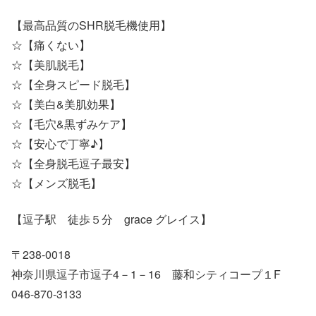
【最高品質のSHR脱毛機使用】
☆【痛くない】
☆【美肌脱毛】
☆【全身スピード脱毛】
☆【美白&美肌効果】
☆【毛穴&黒ずみケア】
☆【安心で丁寧♪】
☆【全身脱毛逗子最安】
☆【メンズ脱毛】
【逗子駅 徒歩５分 grace グレイス】
〒238-0018
神奈川県逗子市逗子4－1－16 藤和シティコープ１F
046-870-3133