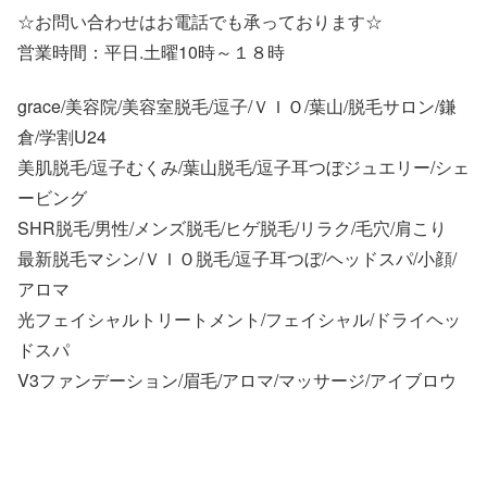
☆お問い合わせはお電話でも承っております☆
営業時間：平日.土曜10時～１８時
grace/美容院/美容室脱毛/逗子/ＶＩＯ/葉山/脱毛サロン/鎌
倉/学割U24
美肌脱毛/逗子むくみ/葉山脱毛/逗子耳つぼジュエリー/シェ
ービング
SHR脱毛/男性/メンズ脱毛/ヒゲ脱毛/リラク/毛穴/肩こり
最新脱毛マシン/ＶＩＯ脱毛/逗子耳つぼ/ヘッドスパ/小顔/
アロマ
光フェイシャルトリートメント/フェイシャル/ドライヘッ
ドスパ
V3ファンデーション/眉毛/アロマ/マッサージ/アイブロウ