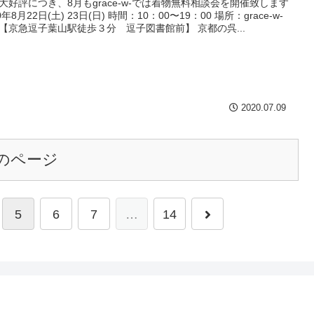
大好評につき、8月もgrace-w-では着物無料相談会を開催致します
0年8月22日(土) 23日(日) 時間：10：00〜19：00 場所：grace-w-
【京急逗子葉山駅徒歩３分 逗子図書館前】 京都の呉...
2020.07.09
のページ
5
6
7
…
14