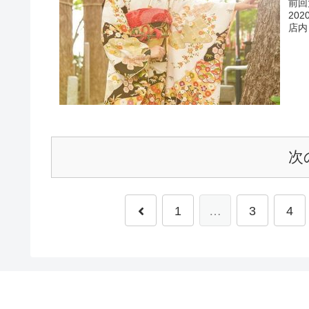
前回
202
店内
次
1
…
3
4