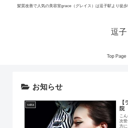
髪質改善で人気の美容室grace（グレイス）は逗子駅より徒
逗子
Top Page
お知らせ
【
saka
院 
こん
次世
方に