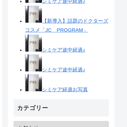
シミケア途中経過♪
【新導入】話題のドクターズ
コスメ「JC PROGRAM」
シミケア途中経過♪
シミケア途中経過♪
シミケア経過お写真
カテゴリー