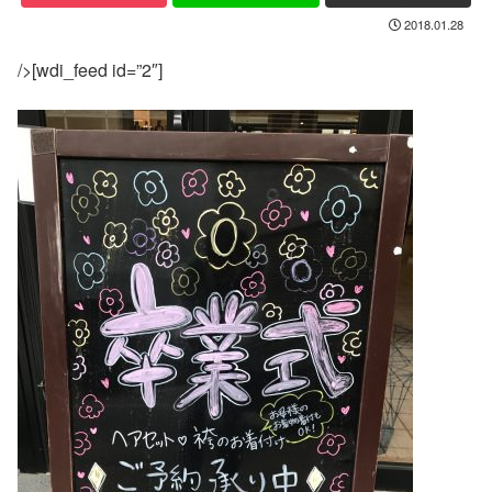
2018.01.28
/>[wdi_feed id=”2″]