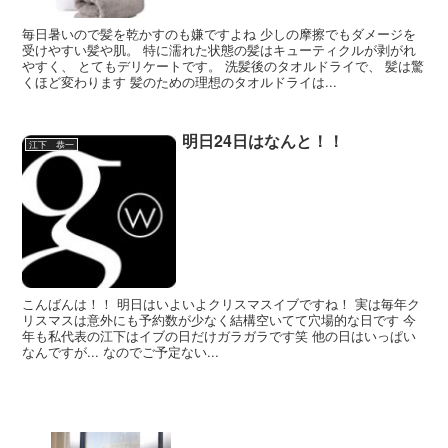
毎日暑いので髪を乾かすのも嫌ですよね 少しの摩擦でもダメージを
受けやすい髪や肌。 特に濡れた状態の髪はキューティクルが剥がれ
やすく、 とてもデリケートです。 洗髪後のタオルドライで、 髪は驚
くほど変わります 髪のための理想のタオルドライは...
明日24日はなんと！！
江下 恭一
こんばんは！！ 明日はいよいよクリスマスイブですね！ 実は毎年ク
リスマスは意外にも予約数が少なく結構空いてて穴場的な日です 今
年も私代表の江下はイブの日だけガラガラです笑 他の日はいっぱい
なんですが... なのでご予定ない...