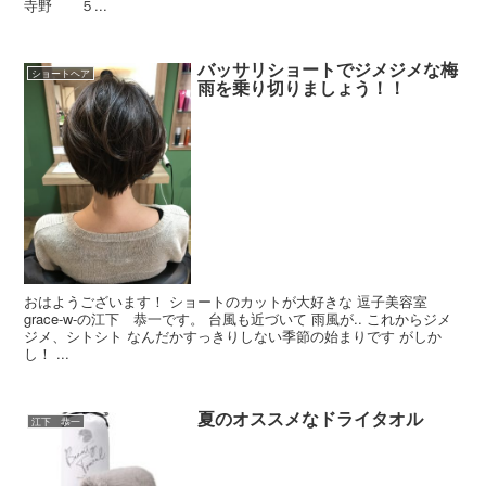
寺野 ５...
バッサリショートでジメジメな梅
ショートヘア
雨を乗り切りましょう！！
おはようございます！ ショートのカットが大好きな 逗子美容室
grace-w-の江下 恭一です。 台風も近づいて 雨風が.. これからジメ
ジメ、シトシト なんだかすっきりしない季節の始まりです がしか
し！ ...
夏のオススメなドライタオル
江下 恭一