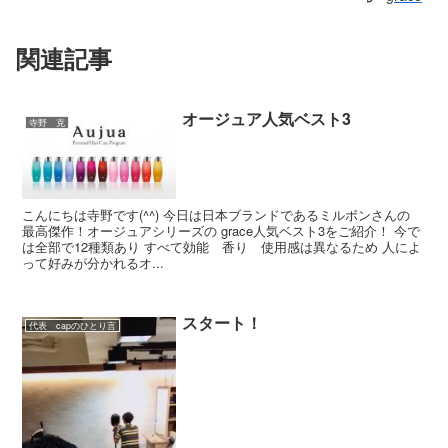
関連記事
オージュア人気ベスト3
寺野 克
こんにちは寺野です(^^) 今日は日本ブランドであるミルボンさんの
最高傑作！オージュアシリーズの grace人気ベスト3をご紹介！ 今で
は全部で12種類あり すべて効能 香り 使用感は異なるため 人によ
って好みが分かれるオ...
スタート！
代表 capのひとり言