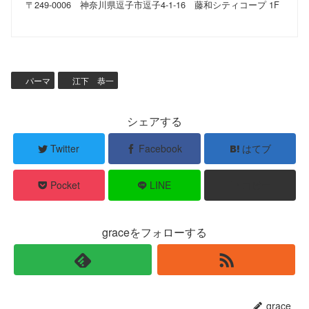
〒249-0006 神奈川県逗子市逗子4-1-16 藤和シティコープ 1F
パーマ
江下 恭一
シェアする
Twitter
Facebook
はてブ
Pocket
LINE
コピー
graceをフォローする
grace