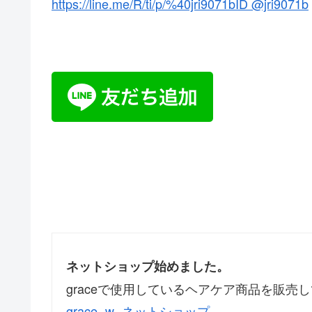
https://line.me/R/ti/p/%40jri9071bID @jri9071b
ネットショップ始めました。
graceで使用しているヘアケア商品を販売
grace -w- ネットショップ