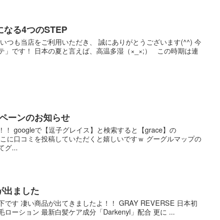
なる4つのSTEP
す！ いつも当店をご利用いただき、 誠にありがとうございます(^^) 今
テ」です！ 日本の夏と言えば、高温多湿（×_×;） この時期は連
ャンペーンのお知らせ
！！ googleで【逗子グレイス】と検索すると【grace】の
。 そこに口コミを投稿していただくと嬉しいですｗ グーグルマップの
グ...
が出ました
の江下です 凄い商品が出てきましたよ！！ GRAY REVERSE 日本初
ーション 最新白髪ケア成分「Darkenyl」配合 更に ...