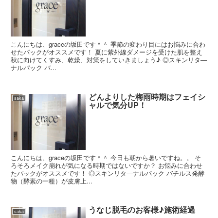
こんにちは、graceの坂田です＾＾ 季節の変わり目にはお悩みに合わ
せたパックがオススメです！ 夏に紫外線ダメージを受けた肌を整え
秋に向けてくすみ、乾燥、対策をしていきましょう♪ ◎スキンリタ―
ナルパック バ...
どんよりした梅雨時期はフェイシ
saka
ャルで気分UP！
こんにちは、graceの坂田です＾＾ 今日も朝から暑いですね。。 そ
ろそろメイク崩れが気になる時期ではないですか？ お悩みに合わせ
たパックがオススメです！ ◎スキンリタ―ナルパック バチルス発酵
物（酵素の一種）が皮膚上...
うなじ脱毛のお客様♪施術経過
saka