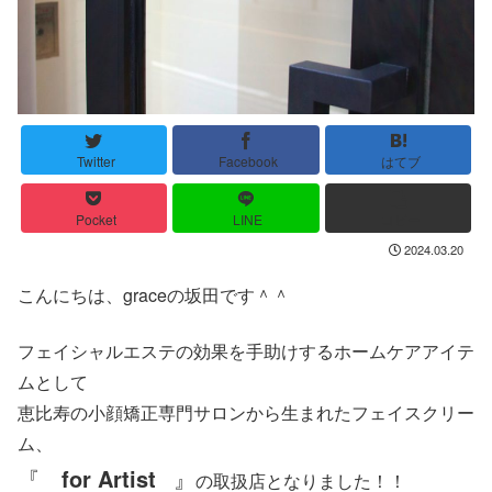
Twitter
Facebook
はてブ
Pocket
LINE
コピー
2024.03.20
こんにちは、graceの坂田です＾＾
フェイシャルエステの効果を手助けするホームケアアイテ
ムとして
恵比寿の小顔矯正専門サロンから生まれたフェイスクリー
ム、
『
for Artist
』
の取扱店となりました！！