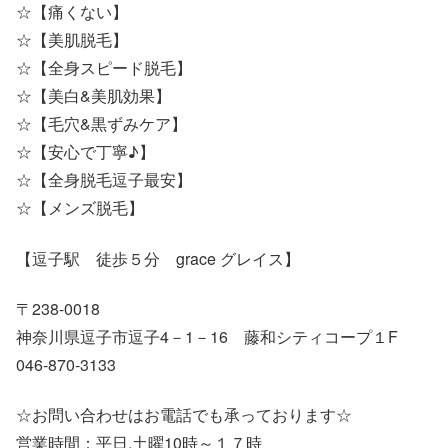
☆【痛くない】
☆【美肌脱毛】
☆【全身スピード脱毛】
☆【美白&美肌効果】
☆【毛穴&黒ずみケア】
☆【安心で丁寧♪】
☆【全身脱毛逗子最安】
☆【メンズ脱毛】
【逗子駅 徒歩５分 grace グレイス】
〒238-0018
神奈川県逗子市逗子4－1－16 藤和シティコープ１F
046-870-3133
☆お問い合わせはお電話でも承っております☆
営業時間：平日.土曜10時～１７時