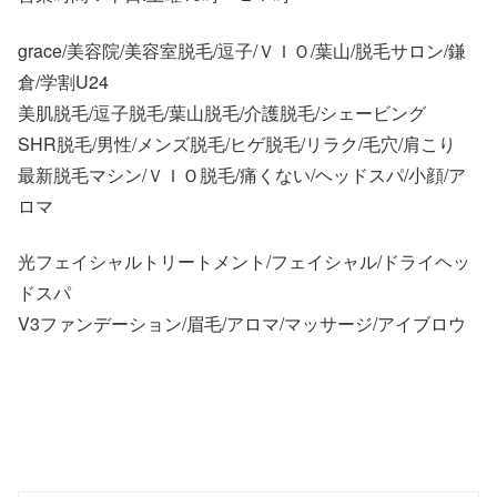
grace/美容院/美容室脱毛/逗子/ＶＩＯ/葉山/脱毛サロン/鎌
倉/学割U24
美肌脱毛/逗子脱毛/葉山脱毛/介護脱毛/シェービング
SHR脱毛/男性/メンズ脱毛/ヒゲ脱毛/リラク/毛穴/肩こり
最新脱毛マシン/ＶＩＯ脱毛/痛くない/ヘッドスパ/小顔/ア
ロマ
光フェイシャルトリートメント/フェイシャル/ドライヘッ
ドスパ
V3ファンデーション/眉毛/アロマ/マッサージ/アイブロウ