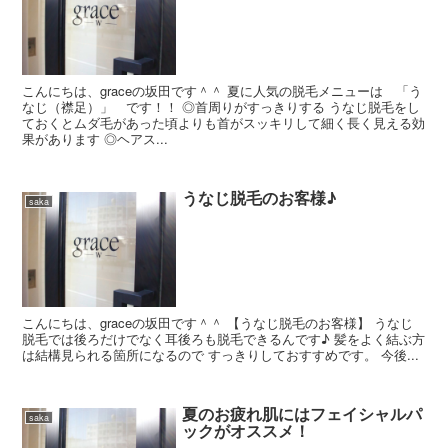
こんにちは、graceの坂田です＾＾ 夏に人気の脱毛メニューは 「う
なじ（襟足）」 です！！ ◎首周りがすっきりする うなじ脱毛をし
ておくとムダ毛があった頃よりも首がスッキリして細く長く見える効
果があります ◎ヘアス...
うなじ脱毛のお客様♪
saka
こんにちは、graceの坂田です＾＾ 【うなじ脱毛のお客様】 うなじ
脱毛では後ろだけでなく耳後ろも脱毛できるんです♪ 髪をよく結ぶ方
は結構見られる箇所になるので すっきりしておすすめです。 今後...
夏のお疲れ肌にはフェイシャルパ
saka
ックがオススメ！